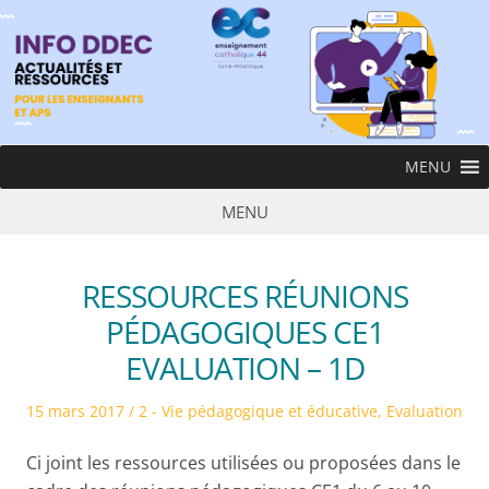
Skip
to
content
InfoDDEC
MENU
Ens
MENU
RESSOURCES RÉUNIONS
PÉDAGOGIQUES CE1
EVALUATION – 1D
Posted
Posted
15 mars 2017
2 - Vie pédagogique et éducative
,
Evaluation
on
in
Ci joint les ressources utilisées ou proposées dans le