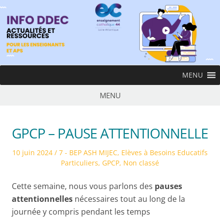
Skip
to
content
InfoDDEC
MENU
Ens
MENU
GPCP – PAUSE ATTENTIONNELLE
Posted
Posted
10 juin 2024
7 - BEP ASH MIJEC
,
Elèves à Besoins Educatifs
on
in
Particuliers
,
GPCP
,
Non classé
Cette semaine, nous vous parlons des
pauses
attentionnelles
nécessaires tout au long de la
journée y compris pendant les temps