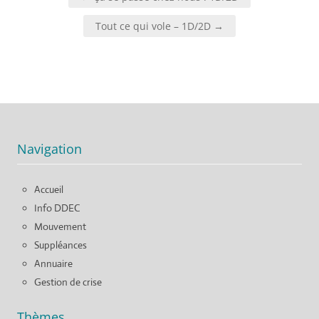
de
l’article
Tout ce qui vole – 1D/2D →
Navigation
Accueil
Info DDEC
Mouvement
Suppléances
Annuaire
Gestion de crise
Thèmes