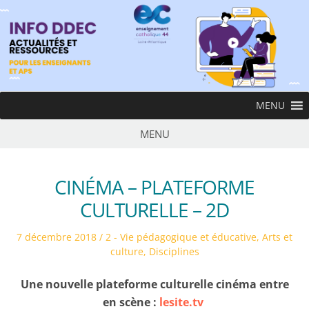
Skip
to
content
InfoDDEC
MENU
Ens
MENU
CINÉMA – PLATEFORME
CULTURELLE – 2D
Posted
Posted
7 décembre 2018
2 - Vie pédagogique et éducative
,
Arts et
on
in
culture
,
Disciplines
Une nouvelle plateforme culturelle cinéma entre
en scène :
lesite.tv