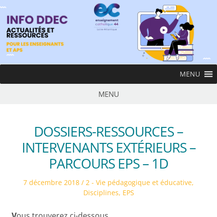
Skip
to
content
InfoDDEC
MENU
Ens
MENU
DOSSIERS-RESSOURCES –
INTERVENANTS EXTÉRIEURS –
PARCOURS EPS – 1D
Posted
Posted
7 décembre 2018
2 - Vie pédagogique et éducative
,
on
in
Disciplines
,
EPS
V
ous trouverez ci-dessous