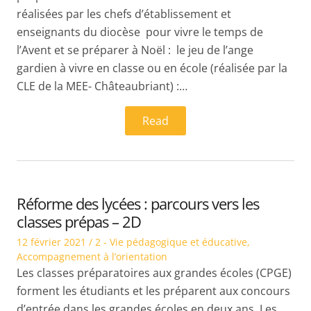
réalisées par les chefs d’établissement et
enseignants du diocèse pour vivre le temps de
l’Avent et se préparer à Noël : le jeu de l’ange
gardien à vivre en classe ou en école (réalisée par la
CLE de la MEE- Châteaubriant) :…
Read
Réforme des lycées : parcours vers les
classes prépas – 2D
Posted
Posted
12 février 2021
2 - Vie pédagogique et éducative
,
on
in
Accompagnement à l’orientation
Les classes préparatoires aux grandes écoles (CPGE)
forment les étudiants et les préparent aux concours
d’entrée dans les grandes écoles en deux ans. Les