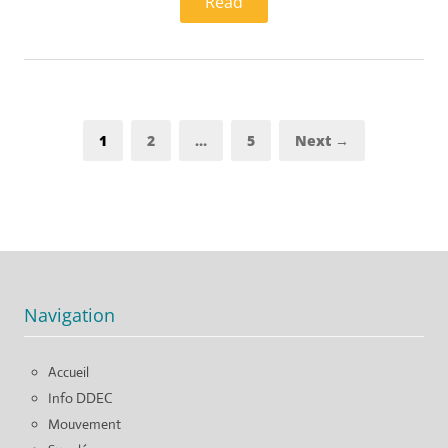
Read
Pagination
Page
Page
Page
1
2
…
5
Next →
des
publications
Navigation
Accueil
Info DDEC
Mouvement