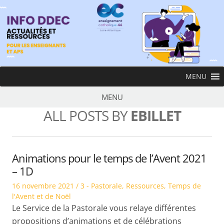
Skip
to
content
InfoDDEC
MENU
Ens
MENU
ALL POSTS BY
EBILLET
Animations pour le temps de l’Avent 2021
– 1D
Posted
Posted
16 novembre 2021
3 - Pastorale
,
Ressources
,
Temps de
on
in
l'Avent et de Noël
Le Service de la Pastorale vous relaye différentes
propositions d’animations et de célébrations