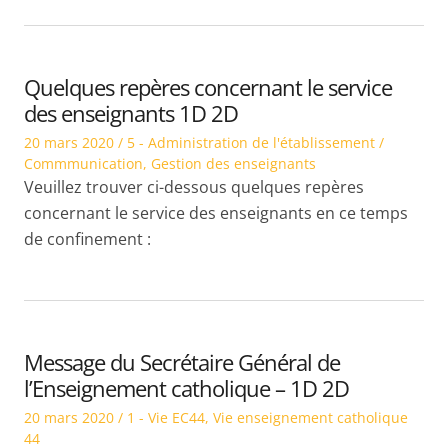
Quelques repères concernant le service
des enseignants 1D 2D
Posted
Posted
20 mars 2020
5 - Administration de l'établissement /
on
in
Commmunication
,
Gestion des enseignants
Veuillez trouver ci-dessous quelques repères
concernant le service des enseignants en ce temps
de confinement :
Message du Secrétaire Général de
l’Enseignement catholique – 1D 2D
Posted
Posted
20 mars 2020
1 - Vie EC44
,
Vie enseignement catholique
on
in
44