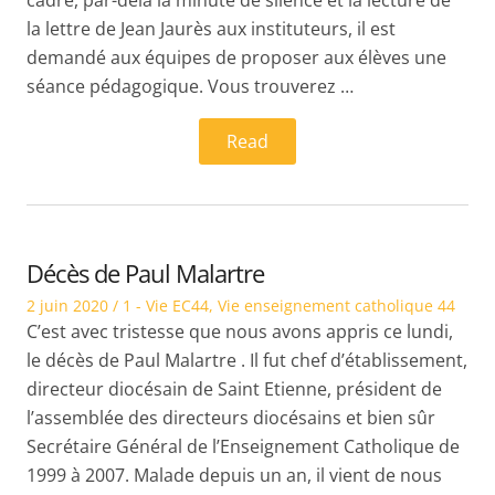
cadre, par-delà la minute de silence et la lecture de
la lettre de Jean Jaurès aux instituteurs, il est
demandé aux équipes de proposer aux élèves une
séance pédagogique. Vous trouverez …
Read
Décès de Paul Malartre
Posted
Posted
2 juin 2020
1 - Vie EC44
,
Vie enseignement catholique 44
on
in
C’est avec tristesse que nous avons appris ce lundi,
le décès de Paul Malartre . Il fut chef d’établissement,
directeur diocésain de Saint Etienne, président de
l’assemblée des directeurs diocésains et bien sûr
Secrétaire Général de l’Enseignement Catholique de
1999 à 2007. Malade depuis un an, il vient de nous