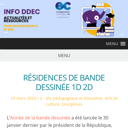
Skip
to
content
InfoDDEC
MENU
Ens
MENU
RÉSIDENCES DE BANDE
DESSINÉE 1D 2D
Posted
Posted
19 mars 2020
2 - Vie pédagogique et éducative
,
Arts et
on
in
culture
,
Disciplines
L’
Année de la bande dessinée
a été lancée le 30
janvier dernier par le président de la République,