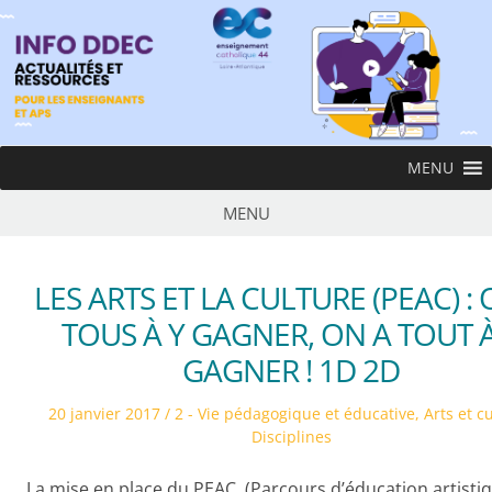
Skip
to
content
InfoDDEC
MENU
Ens
MENU
LES ARTS ET LA CULTURE (PEAC) : 
TOUS À Y GAGNER, ON A TOUT À
GAGNER ! 1D 2D
Posted
Posted
20 janvier 2017
2 - Vie pédagogique et éducative
,
Arts et c
on
in
Disciplines
La mise en place du PEAC (Parcours d’éducation artistiq