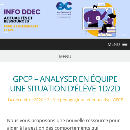
Skip
to
content
InfoDDEC
MENU
Ens
MENU
GPCP – ANALYSER EN ÉQUIPE
UNE SITUATION D’ÉLÈVE 1D/2D
Posted
Posted
14 décembre 2020
2 - Vie pédagogique et éducative
,
GPCP
on
in
Nous vous proposons une nouvelle ressource pour
aider à la gestion des comportements qui