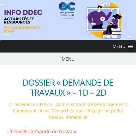
Skip
to
content
InfoDDEC
MENU
Ens
MENU
DOSSIER « DEMANDE DE
TRAVAUX » – 1D – 2D
Posted
Posted
21 novembre 2019
5 - Administration de l'établissement /
on
in
Commmunication
,
Démarches pour engager un projet
travaux
,
Immobilier
DOSSIER Demande de travaux