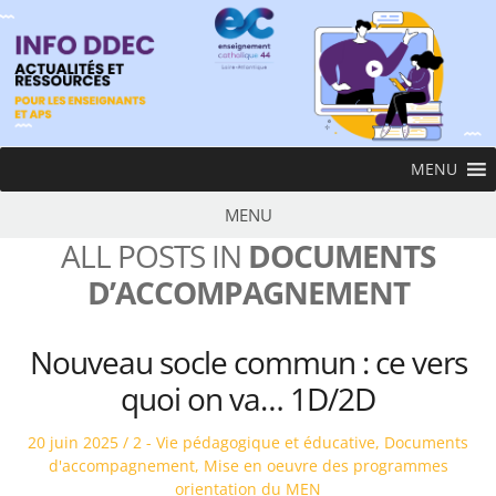
Skip
to
content
InfoDDEC
MENU
Ens
MENU
ALL POSTS IN
DOCUMENTS
D’ACCOMPAGNEMENT
Nouveau socle commun : ce vers
quoi on va… 1D/2D
Posted
Posted
20 juin 2025
2 - Vie pédagogique et éducative
,
Documents
on
in
d'accompagnement
,
Mise en oeuvre des programmes
orientation du MEN