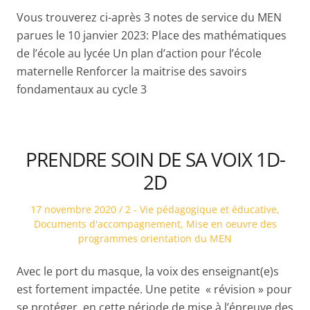
Vous trouverez ci-après 3 notes de service du MEN
parues le 10 janvier 2023: Place des mathématiques
de l’école au lycée Un plan d’action pour l’école
maternelle Renforcer la maitrise des savoirs
fondamentaux au cycle 3
PRENDRE SOIN DE SA VOIX 1D-
2D
Posted
Posted
17 novembre 2020
2 - Vie pédagogique et éducative
,
on
in
Documents d'accompagnement
,
Mise en oeuvre des
programmes orientation du MEN
Avec le port du masque, la voix des enseignant(e)s
est fortement impactée. Une petite « révision » pour
se protéger, en cette période de mise à l’épreuve des