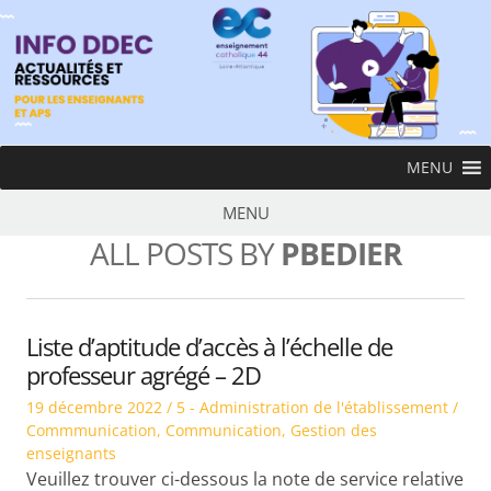
Skip
to
content
InfoDDEC
MENU
Ens
MENU
ALL POSTS BY
PBEDIER
Liste d’aptitude d’accès à l’échelle de
professeur agrégé – 2D
Posted
Posted
19 décembre 2022
5 - Administration de l'établissement /
on
in
Commmunication
,
Communication
,
Gestion des
enseignants
Veuillez trouver ci-dessous la note de service relative