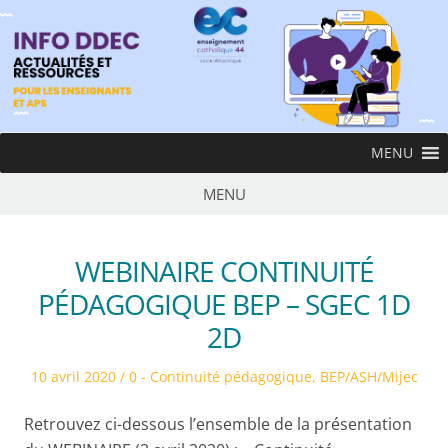
Skip
to
content
InfoDDEC
MENU
Ens
MENU
WEBINAIRE CONTINUITÉ
PÉDAGOGIQUE BEP – SGEC 1D
2D
Posted
Posted
10 avril 2020
0 - Continuité pédagogique
,
BEP/ASH/Mijec
on
in
Retrouvez ci-dessous l’ensemble de la présentation