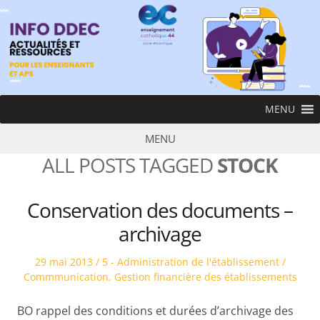
Skip
to
content
InfoDDEC
MENU
Ens
MENU
ALL POSTS TAGGED
STOCK
Conservation des documents –
archivage
Posted
Posted
29 mai 2013
5 - Administration de l'établissement /
on
in
Commmunication
,
Gestion financière des établissements
BO rappel des conditions et durées d’archivage des