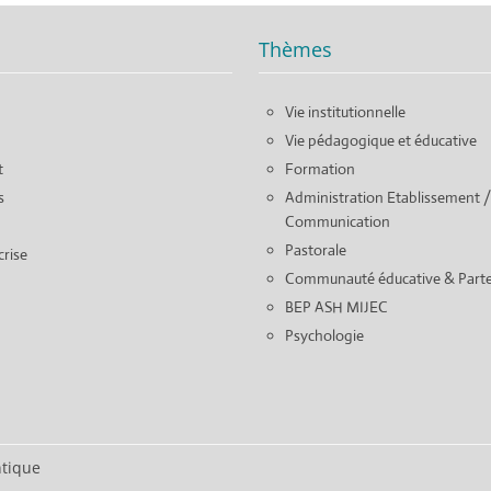
Thèmes
Vie institutionnelle
Vie pédagogique et éducative
t
Formation
s
Administration Etablissement /
Communication
Pastorale
crise
Communauté éducative & Parte
BEP ASH MIJEC
Psychologie
ntique