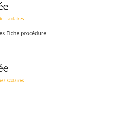
ée
ies scolaires
ées Fiche procédure
ée
ies scolaires