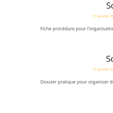
S
Posted
17 janvier 2
on
Fiche procédure pour l’organisatio
So
Posted
17 janvier 2
on
Dossier pratique pour organiser de