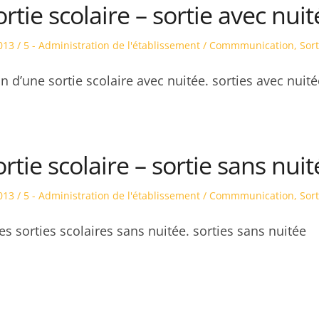
ortie scolaire – sortie avec nuit
Posted
013
5 - Administration de l'établissement / Commmunication
,
Sort
in
n d’une sortie scolaire avec nuitée. sorties avec nuit
rtie scolaire – sortie sans nuit
Posted
013
5 - Administration de l'établissement / Commmunication
,
Sort
in
s sorties scolaires sans nuitée. sorties sans nuitée