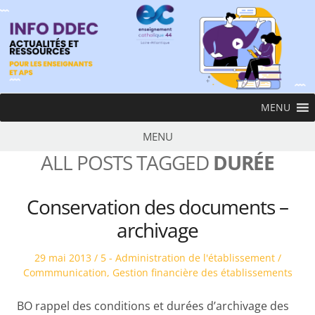
Skip
to
content
InfoDDEC
MENU
Ens
MENU
ALL POSTS TAGGED
DURÉE
Conservation des documents –
archivage
Posted
Posted
29 mai 2013
5 - Administration de l'établissement /
on
in
Commmunication
,
Gestion financière des établissements
BO rappel des conditions et durées d’archivage des