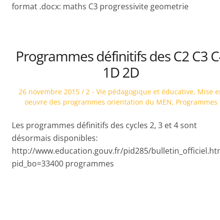
format .docx: maths C3 progressivite geometrie
Programmes définitifs des C2 C3 C
1D 2D
Posted
Posted
26 novembre 2015
2 - Vie pédagogique et éducative
,
Mise e
on
in
oeuvre des programmes orientation du MEN
,
Programmes
Les programmes définitifs des cycles 2, 3 et 4 sont
désormais disponibles:
http://www.education.gouv.fr/pid285/bulletin_officiel.ht
pid_bo=33400 programmes