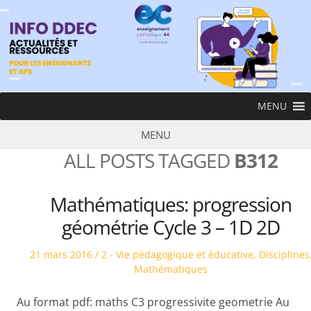
Skip
to
content
InfoDDEC
MENU
Ens
MENU
ALL POSTS TAGGED
B312
Mathématiques: progression
géométrie Cycle 3 – 1D 2D
Posted
Posted
21 mars 2016
2 - Vie pédagogique et éducative
,
Disciplines
on
in
Mathématiques
Au format pdf: maths C3 progressivite geometrie Au