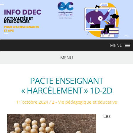
Skip
to
content
InfoDDEC
MENU
Ens
MENU
PACTE ENSEIGNANT
« HARCÈLEMENT » 1D-2D
Posted
Posted
11 octobre 2024
2 - Vie pédagogique et éducative
on
in
Les