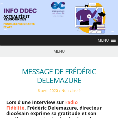
Skip
to
content
InfoDDEC
MENU
Ens
MENU
MESSAGE DE FRÉDÉRIC
DELEMAZURE
Posted
Posted
6 avril 2020
Non classé
on
in
Lors d’une interview sur
radio
Fidélité
,
Frédéric Delemazure
, directeur
diocésain exprime sa gratitude et son