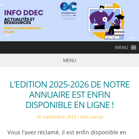
Skip
to
content
InfoDDEC
MENU
Ens
MENU
L’EDITION 2025-2026 DE NOTRE
ANNUAIRE EST ENFIN
DISPONIBLE EN LIGNE !
Posted
Posted
30 septembre 2025
Non classé
on
in
Vous l’avez réclamé, il est enfin disponible en