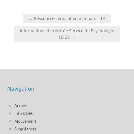
Navigation
← Ressources éducation à la paix – 1D
de
l’article
Informations de rentrée Service de Psychologie
1D 2D →
Navigation
Accueil
Info DDEC
Mouvement
Suppléances