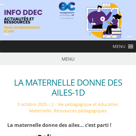
Skip
to
content
InfoDDEC
MENU
Ens
MENU
LA MATERNELLE DONNE DES
AILES-1D
Posted
Posted
3 octobre 2025
2 - Vie pédagogique et éducative
,
on
in
Maternelle
,
Ressources pédagogiques
La maternelle donne des ailes… c’est parti !