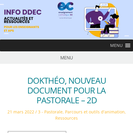
Skip
to
content
InfoDDEC
MENU
Ens
MENU
DOKTHÉO, NOUVEAU
DOCUMENT POUR LA
PASTORALE – 2D
Posted
Posted
21 mars 2022
3 - Pastorale
,
Parcours et outils d'animation
,
on
in
Ressources