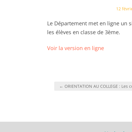
Posted
12 févri
on
Le Département met en ligne un si
les élèves en classe de 3ème.
Voir la version en ligne
Navigation
← ORIENTATION AU COLLEGE : Les cor
de
l’article