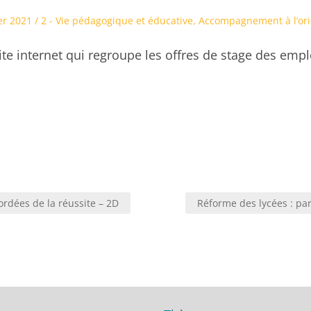
Posted
er 2021
2 - Vie pédagogique et éducative
,
Accompagnement à l’ori
in
te internet qui regroupe les offres de stage des empl
dées de la réussite – 2D
Réforme des lycées : pa