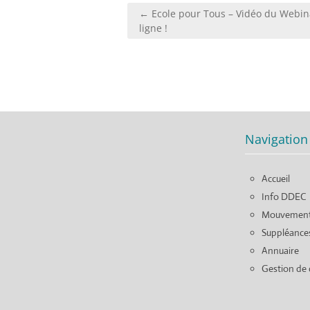
Navigation
← Ecole pour Tous – Vidéo du Webin
de
ligne !
l’article
Navigation
Accueil
Info DDEC
Mouvemen
Suppléance
Annuaire
Gestion de 