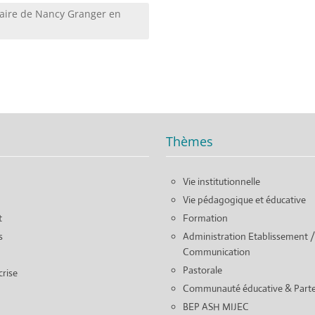
aire de Nancy Granger en
Thèmes
Vie institutionnelle
Vie pédagogique et éducative
t
Formation
s
Administration Etablissement /
Communication
Pastorale
crise
Communauté éducative & Parte
BEP ASH MIJEC