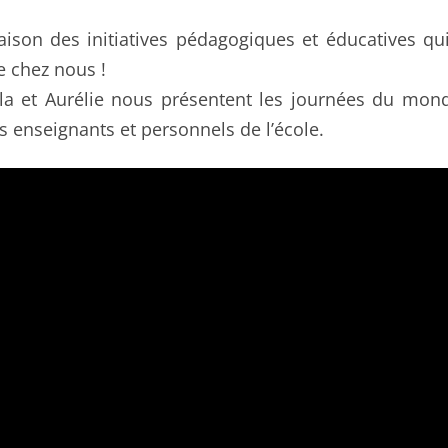
on
in
aison des initiatives pédagogiques et éducatives qu
e chez nous !
lla et Aurélie nous présentent les journées du monde
s enseignants et personnels de l’école.