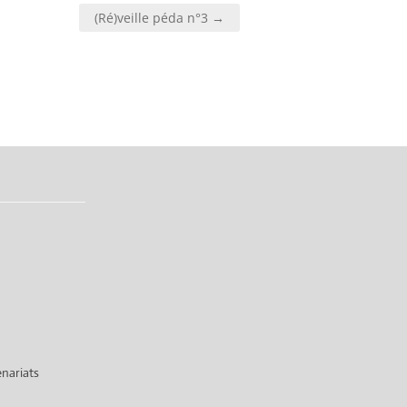
(Ré)veille péda n°3 →
nariats