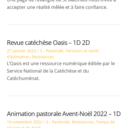
accepter une réalité mêlée et à faire confiance.
Revue catéchèse Oasis – 1D 2D
Posted
Posted
27 janvier 2023
3 - Pastorale
,
Parcours et outils
on
in
d'animation
,
Ressources
L’Oasis est une ressource numérique éditée par le
Service National de la Catéchèse et du
Catéchuménat.
Animation pastorale Avent-Noël 2022 – 1D
Posted
Posted
18 novembre 2022
3 - Pastorale
,
Ressources
,
Temps de
on
in
l'Avent et de Noël