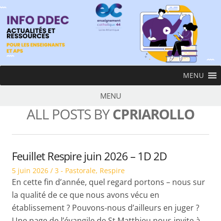
Skip
to
content
InfoDDEC
MENU
Ens
MENU
ALL POSTS BY
CPRIAROLLO
Feuillet Respire juin 2026 – 1D 2D
Posted
Posted
5 juin 2026
3 - Pastorale
,
Respire
on
in
En cette fin d’année, quel regard portons – nous sur
la qualité de ce que nous avons vécu en
établissement ? Pouvons-nous d’ailleurs en juger ?
Une page de l’évangile de St Matthieu nous invite à