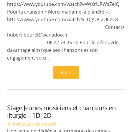
https://www.youtube.com/watch?v=WXrURWsZeiQ
Pour la chanson « Merci madame la planète » :
https://www.youtube.com/watch?v=DgU8-2OCzC8
Contacts
hubert.bourel@wanadoo.fr
06 72 74 35 20 Pour le découvrir
davantage ainsi que ses chansons et son
engagement voici…
Read
Stage Jeunes musiciens et chanteurs en
liturgie – 1D- 2D
Posted
Posted
17 mai 2022
Non classé
on
in
Une semaine dédiée à la formation des jeunes