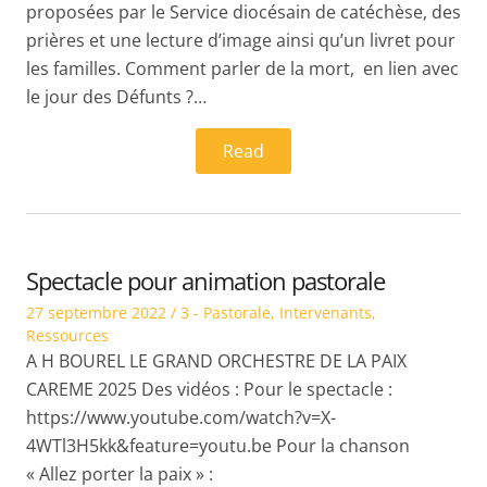
proposées par le Service diocésain de catéchèse, des
prières et une lecture d’image ainsi qu’un livret pour
les familles. Comment parler de la mort, en lien avec
le jour des Défunts ?…
Read
Spectacle pour animation pastorale
Posted
Posted
27 septembre 2022
3 - Pastorale
,
Intervenants
,
on
in
Ressources
A H BOUREL LE GRAND ORCHESTRE DE LA PAIX
CAREME 2025 Des vidéos : Pour le spectacle :
https://www.youtube.com/watch?v=X-
4WTl3H5kk&feature=youtu.be Pour la chanson
« Allez porter la paix » :