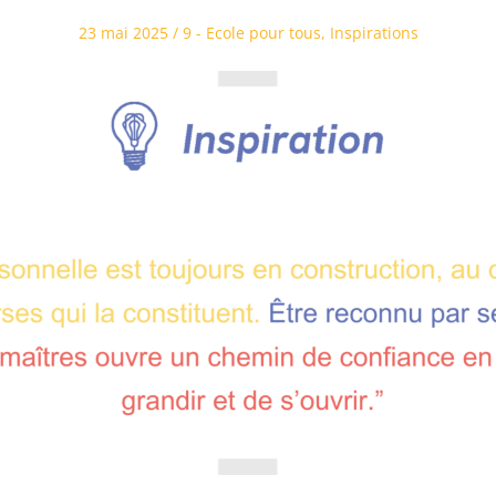
Posted
Posted
23 mai 2025
9 - Ecole pour tous
,
Inspirations
on
in