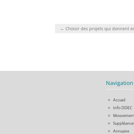
Navigation
← Choisir des projets qui donnent e
de
l’article
Navigation
Accueil
Info DDEC
Mouvemen
Suppléance
Annuaire