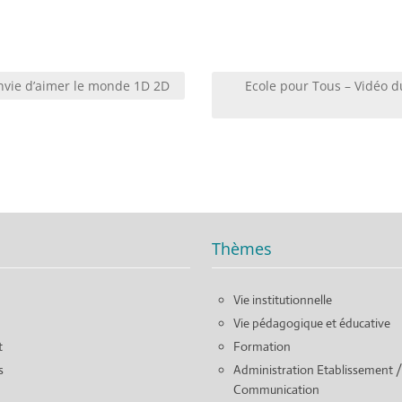
nvie d’aimer le monde 1D 2D
Ecole pour Tous – Vidéo 
Thèmes
Vie institutionnelle
Vie pédagogique et éducative
t
Formation
s
Administration Etablissement /
Communication